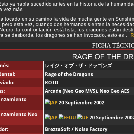
Esto ya había sucedido antes en la historia de la humanidad
a vez más.
ha tocado en su camino la vida de mucha gente en Sunshin
 pero esta vez, cuando dos hermanos sienten la necesidad
Negro, la confrontación está lista: los dragones están des
 ira se desborda, los dragones se han invocado, esto es…
R
FICHA TÉCNI
RAGE OF THE D
nés:
レイジ・オブ・ザ・ドラゴンズ
dental:
Rage of the Dragons
eviado:
ROTD
s:
Arcade (Neo Geo MVS), Neo Geo AES
lanzamiento
20 Septiembre 2002
lanzamiento Neo
20 Septiembre 200
dor:
BrezzaSoft / Noise Factory