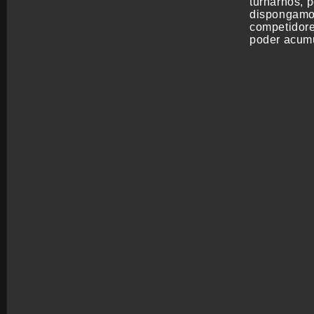
turnarnos, 
dispongamos
competidore
poder acumu