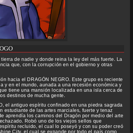
LOGO
tierra de nadie y donde reina la ley del más fuerte. La
ncia que, con la corrupción en el gobierno y otras
oración hacia el DRAGÓN NEGRO. Este grupo es reciente
da y en el mundo, aunada a una recesión económica y
o que tiene una mansión localizada en una isla cerca de
 los destinos de mucha gente.
 el antiguo espíritu confinado en una piedra sagrada
 estudiante de las artes marciales, fuerte y tenaz
de aprendía los caminos del Dragón por medio del arte
echazado. Robó uno de los viejos sellos que
espíritu recluido, el cual lo poseyó y con su poder creó
hine City, el cual se expande por todo el país como