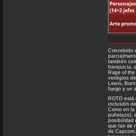
Personajes
(14+2 jefes
Arte promo
Concebido 
parcialmente
también com
franquicia,
Rage of the
vestigios de
Lewis, Burn
fuego y un 
ROTD está m
inclusión d
Como en la 
puñetazo), 
posibilidad
que tan de 
de Capcom, 