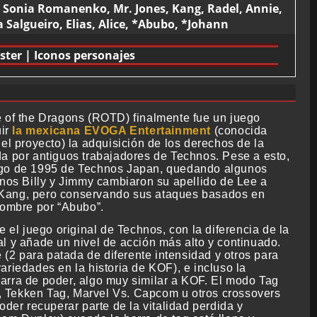
, Sonia Romanenko, Mr. Jones, Kang, Radel, Annie,
Salgueiro, Elias, Alice, *Abubo, *Johann
ster
|
Iconos personajes
 of the Dragons (ROTD) finalmente fue un juego
uir
la mexicana EVOGA Entertainment
(conocida
 proyecto) la adquisición de los derechos de la
da por antiguos trabajadores de Technos. Pese a esto,
uego de 1995 de Technos Japan, quedando algunos
anos Billy y Jimmy cambiaron su apellido de Lee a
 Kang, pero conservando sus ataques basados en
nombre por “Abubo”.
l juego original de Technos, con la diferencia de la
al y añade un nivel de acción más alto y continuado.
2 para patada de diferente intensidad y otros para
ariedades en la historia de KOF), e incluso la
arra de poder, algo muy similar a KOF. El modo Tag
, Tekken Tag, Marvel Vs. Capcom u otros crossovers
er recuperar parte de la vitalidad perdida y