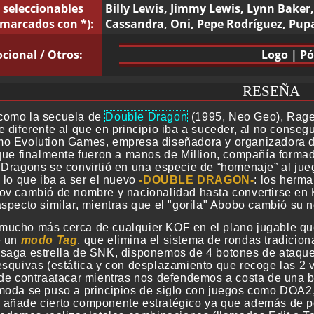
 seleccionables
Billy Lewis, Jimmy Lewis, Lynn Baker
 marcados con *):
Cassandra, Oni, Pepe Rodríguez, Pupa 
cional / Otros:
Logo
|
Pó
RESEÑA
como la secuela de
Double Dragon
(1995, Neo Geo), Rage
 diferente al que en principio iba a suceder, al no conseg
o Evolution Games, empresa diseñadora y organizadora del
 que finalmente fueron a manos de Million, compañía forma
 Dragons se convirtió en una especie de “homenaje” al j
 lo que iba a ser el nuevo
DOUBLE DRAGON
: los herm
ov cambió de nombre y nacionalidad hasta convertirse en
aspecto similar, mientras que el "gorila" Abobo cambió su 
ucho más cerca de cualquier KOF en el plano jugable que e
e un
modo Tag
, que elimina el sistema de rondas tradicion
saga estrella de SNK, disponemos de 4 botones de ataque (
esquivas (estática y con desplazamiento que recoge las 2 v
 de contraatacar mientras nos defendemos a costa de una b
moda se puso a principios de siglo con juegos como DOA2
añade cierto componente estratégico ya que además de pod