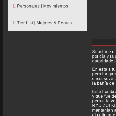
Personajes | Movimientos
Tier List | Mejores & Peores
Sunshine cit
policía y la
autoridades
En esta sit
pero ha gan
crisis sever
la bahía de
Este hombre
y que fue de
pero a la v
RYU ZUI KEN
mantenían al
el culto qu