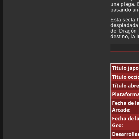
una plaga. 
pasando un
Esta secta 
despiadada,
del Dragón 
destino, la
Título japo
Título occi
Título abr
Plataforma
Fecha de 
Arcade:
Fecha de 
Geo:
Desarrolla