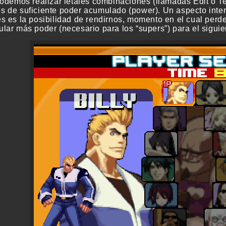
podemos realizar letales combinaciones (llamadas Edit o Te
 de suficiente poder acumulado (power). Un aspecto inter
s es la posibilidad de rendirnos, momento en el cual perd
lar más poder (necesario para los “supers”) para el siguie