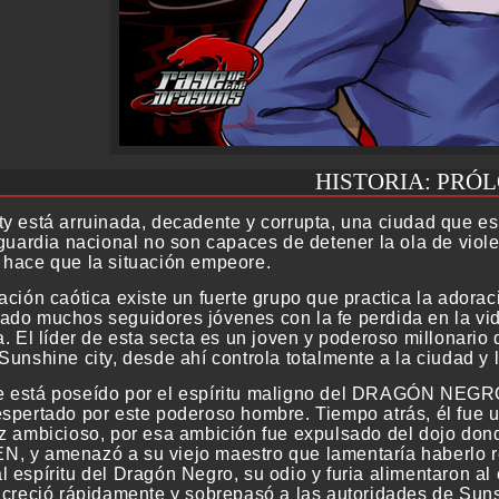
HISTORIA: PRÓ
y está arruinada, decadente y corrupta, una ciudad que es 
 guardia nacional no son capaces de detener la ola de viole
 hace que la situación empeore.
uación caótica existe un fuerte grupo que practica la ad
ado muchos seguidores jóvenes con la fe perdida en la vi
a. El líder de esta secta es un joven y poderoso millonari
 Sunshine city, desde ahí controla totalmente a la ciudad y
 está poseído por el espíritu maligno del DRAGÓN NEGRO,
spertado por este poderoso hombre. Tiempo atrás, él fue un
ez ambicioso, por esa ambición fue expulsado del dojo don
, y amenazó a su viejo maestro que lamentaría haberlo r
 espíritu del Dragón Negro, su odio y furia alimentaron al 
e creció rápidamente y sobrepasó a las autoridades de Suns