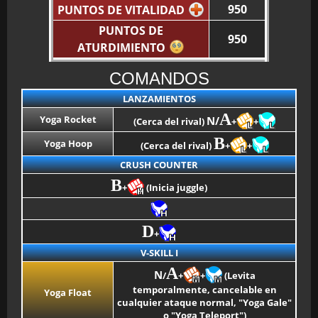
950
PUNTOS DE VITALIDAD
PUNTOS DE
950
BMG-OST
ATURDIMIENTO
COMANDOS
LANZAMIENTOS
A
Yoga Rocket
N/
(Cerca del rival)
+
+
B
Yoga Hoop
(Cerca del rival)
+
+
CRUSH COUNTER
B
+
(Inicia juggle)
D
+
V-SKILL I
A
N
/
+
+
(Levita
temporalmente, cancelable en
Yoga Float
cualquier ataque normal, "Yoga Gale"
o "Yoga Teleport")