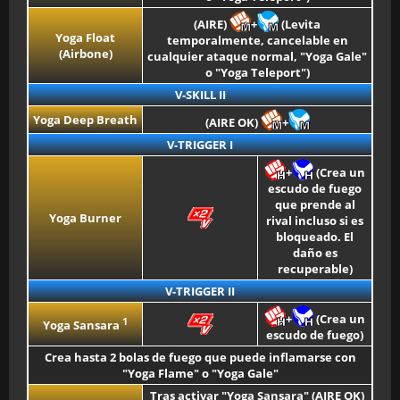
(AIRE)
+
(Levita
Yoga Float
temporalmente, cancelable en
(Airbone)
cualquier ataque normal, "Yoga Gale"
o "Yoga Teleport")
V-SKILL II
Yoga Deep Breath
(AIRE OK)
+
V-TRIGGER I
+
(Crea un
escudo de fuego
que prende al
Yoga Burner
rival incluso si es
bloqueado. El
daño es
recuperable)
V-TRIGGER II
+
(Crea un
1
Yoga Sansara
escudo de fuego)
Crea hasta 2 bolas de fuego que puede inflamarse con
"Yoga Flame" o "Yoga Gale"
Tras activar "Yoga Sansara" (AIRE OK)