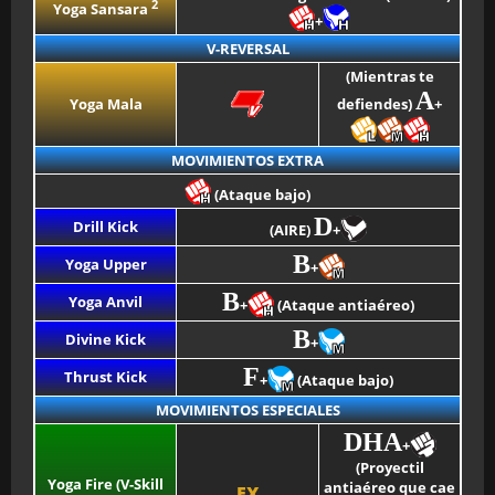
2
Yoga Sansara
+
V-REVERSAL
(Mientras te
A
Yoga Mala
defiendes)
+
MOVIMIENTOS EXTRA
(Ataque bajo)
D
Drill Kick
(AIRE)
+
B
Yoga Upper
+
B
Yoga Anvil
+
(Ataque antiaéreo)
B
Divine Kick
+
F
Thrust Kick
+
(Ataque bajo)
MOVIMIENTOS ESPECIALES
DHA
+
(Proyectil
Yoga Fire (V-Skill
antiaéreo que cae
EX