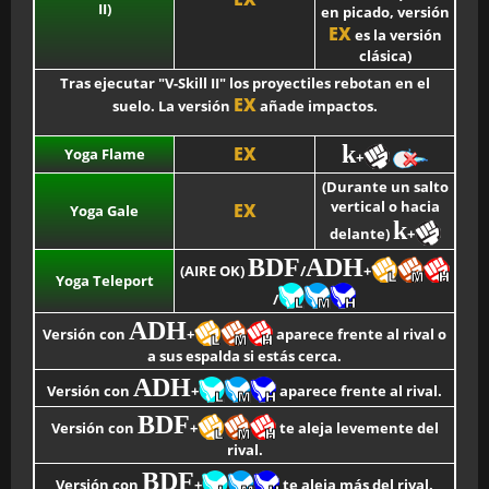
II)
en picado, versión
EX
es la versión
clásica)
Tras ejecutar "V-Skill II" los proyectiles rebotan en el
EX
suelo. La versión
añade impactos.
k
EX
Yoga Flame
+
(Durante un salto
vertical o hacia
EX
Yoga Gale
k
delante)
+
BDF
ADH
(AIRE OK)
/
+
Yoga Teleport
/
ADH
Versión con
+
aparece frente al rival o
a sus espalda si estás cerca.
ADH
Versión con
+
aparece frente al rival.
BDF
Versión con
+
te aleja levemente del
rival.
BDF
Versión con
+
te aleja más del rival.