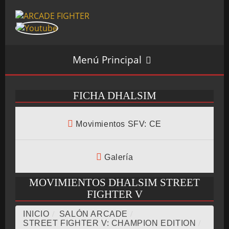
Menú Principal
FICHA DHALSIM
INICIO
Movimientos SFV: CE
SALÓN ARCADE
Galería
MOVIMIENTOS DHALSIM STREET
FIGHTER V
GALERÍAS
INICIO
/
SALÓN ARCADE
/
STREET FIGHTER V: CHAMPION EDITION
/