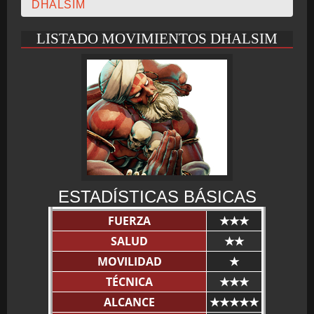
DHALSIM
CRONOLOGÍA
LISTADO MOVIMIENTOS DHALSIM
ARCADE STICK
BONUS STAGE
ESTADÍSTICAS BÁSICAS
FUERZA
GUÍA BÁSICA
★★★
SALUD
★★
MOVILIDAD
★
TÉCNICA
★★★
TIER LIST
ALCANCE
★★★★★