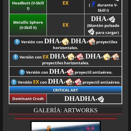
EX
Headbutt (V-Skill
(
durante V-
I)
Skill I)
DHA
+
Metallic Sphere
EX
(Mantén pulsado
(V-Skill II)
para cargar)
DHA
DHA
Versión con
+
,
+
proyectiles
horizontales.
DHA
DHA
EX
Versión con
+
+
,
+
+
proyectiles horizontales.
DHA
Versión con
+
proyectil antiaéreo.
DHA
EX
Versión
con
+
+
proyectil antiaéreo.
CRITICAL ART
DHADHA
Dominant Crush
+
GALERÍA: ARTWORKS