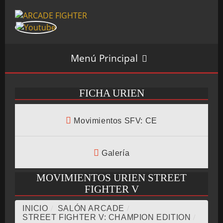
Menú Principal
FICHA URIEN
INICIO
Movimientos SFV: CE
SALÓN ARCADE
Galería
MOVIMIENTOS URIEN STREET
FIGHTER V
GALERÍAS
INICIO
/
SALÓN ARCADE
/
STREET FIGHTER V: CHAMPION EDITION
/