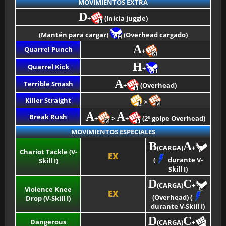
MOVIMIENTOS EXTRA
D
+
(Inicia juggle)
(Mantén para cargar)
(Overhead cargado)
A
Quarrel Punch
+
H
Quarrel Kick
+
A
Terrible Smash
+
(Overhead)
Killer Straight
>
A
A
Break Rush
+
>
+
(2º golpe Overhead)
MOVIMIENTOS ESPECIALES
B
A
(CARGA)
+
Chariot Tackle (V-
EX
(
durante V-
Skill I)
Skill I)
D
C
(CARGA)
+
Violence Knee
EX
(Overhead) (
Drop (V-Skill I)
durante V-Skill I)
D
C
Dangerous
(CARGA)
+