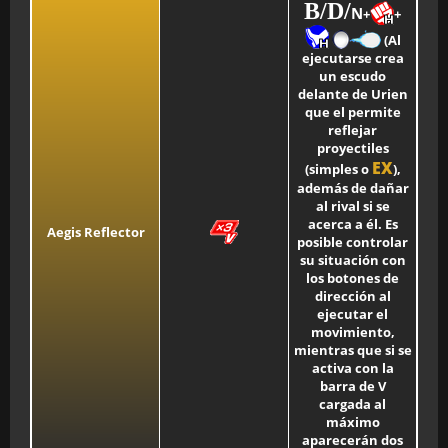
B/
D/
N
+
+
(Al
ejecutarse crea
un escudo
delante de Urien
que el permite
reflejar
proyectiles
EX
(simples o
),
además de dañar
al rival si se
acerca a él. Es
Aegis Reflector
posible controlar
su situación con
los botones de
dirección al
ejecutar el
movimiento,
mientras que si se
activa con la
barra de V
cargada al
máximo
aparecerán dos