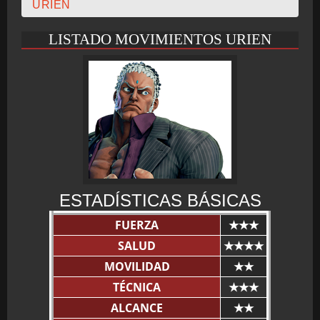
URIEN
CRONOLOGÍA
LISTADO MOVIMIENTOS URIEN
ARCADE STICK
BONUS STAGE
ESTADÍSTICAS BÁSICAS
FUERZA
GUÍA BÁSICA
★★★
SALUD
★★★★
MOVILIDAD
★★
TÉCNICA
★★★
TIER LIST
ALCANCE
★★