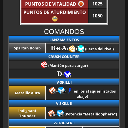
1025
PUNTOS DE VITALIDAD
PUNTOS DE ATURDIMIENTO
1050
BMG-OST
COMANDOS
LANZAMIENTOS
B
A
Spartan Bomb
N
/
/
+
+
(Cerca del rival)
CRUSH COUNTER
(Mantén para cargar)
D
+
V-SKILL I
+
(
en los ataques listados
Metallic Aura
abajo)
V-SKILL II
Indignant
+
(Potencia "Metallic Sphere")
Thunder
V-TRIGGER I