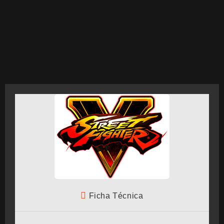
CRONOLOGÍA
ARCADE STICK
BONUS STAGE
GUÍA BÁSICA
Ficha Técnica
TIER LIST