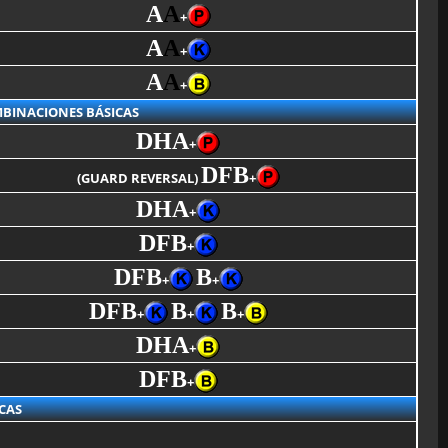
A
A
+
A
A
+
A
A
+
BINACIONES BÁSICAS
DHA
+
DFB
(GUARD REVERSAL)
+
DHA
+
DFB
+
DFB
B
+
+
DFB
B
B
+
+
+
DHA
+
DFB
+
CAS