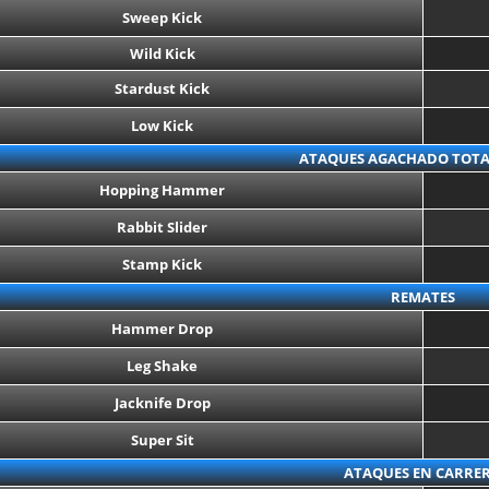
Sweep Kick
Wild Kick
Stardust Kick
Low Kick
ATAQUES AGACHADO TOT
Hopping Hammer
Rabbit Slider
Stamp Kick
REMATES
Hammer Drop
Leg Shake
Jacknife Drop
Super Sit
ATAQUES EN CARRE