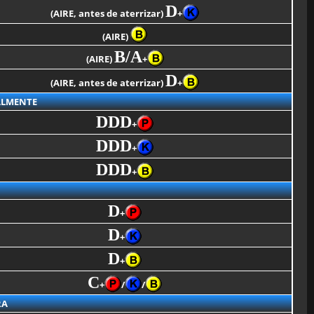
D
(AIRE, antes de aterrizar)
+
(AIRE)
B/A
(AIRE)
+
D
(AIRE, antes de aterrizar)
+
ALMENTE
DDD
+
DDD
+
DDD
+
D
+
D
+
D
+
C
+
/
/
RA