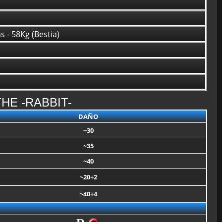
 - 58Kg (Bestia)
HE -RABBIT-
DAÑO
~30
~35
~40
~20+2
~40+4