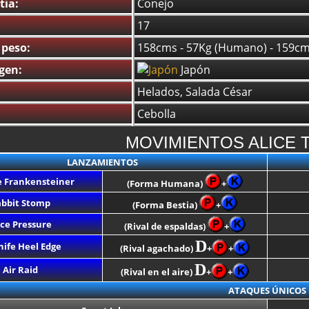
tia:
Conejo
17
 peso:
158cms - 57Kg (Humano) - 159cms
igen:
Japón
Helados, Salada César
Cebolla
MOVIMIENTOS ALICE T
LANZAMIENTOS
e Frankensteiner
(Forma Humana)
+
bbit Stomp
(Forma Bestia)
+
ice Pressure
(Rival de espaldas)
+
D
nife Heel Edge
(Rival agachado)
+
+
D
Air Raid
(Rival en el aire)
+
+
ATAQUES ÚNICOS