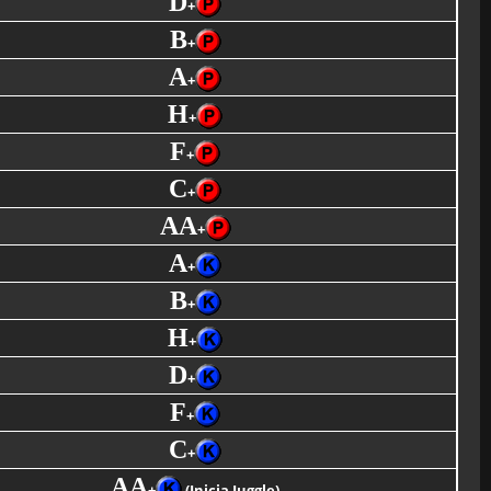
D
+
B
+
A
+
H
+
F
+
C
+
AA
+
A
+
B
+
H
+
D
+
F
+
C
+
AA
+
(Inicia Juggle)