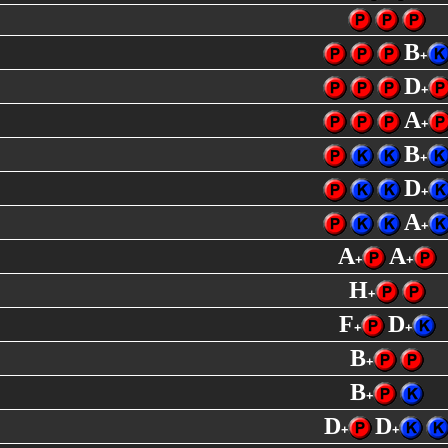
B
+
D
+
A
+
B
+
D
+
A
+
A
A
+
+
H
+
F
D
+
+
B
+
B
+
D
D
+
+