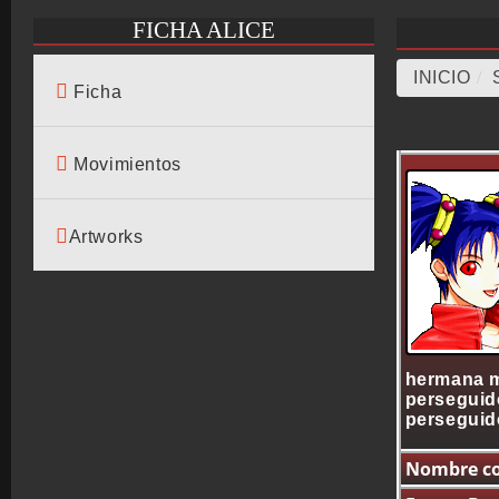
FICHA ALICE
INICIO
/
Ficha
Movimientos
Artworks
hermana ma
perseguido
perseguid
Nombre co