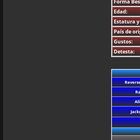
Forma Bes
Edad:
Estatura y
País de or
Gustos:
Detesta:
Revers
Ra
Al
Jack