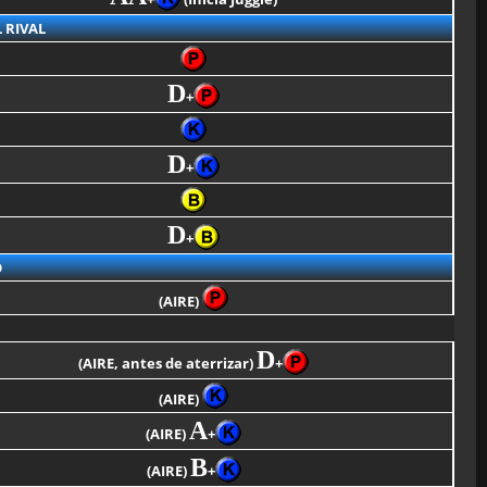
 RIVAL
D
+
D
+
D
+
O
(AIRE)
D
(AIRE, antes de aterrizar)
+
(AIRE)
A
(AIRE)
+
B
(AIRE)
+