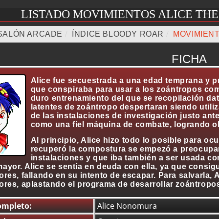
LISTADO MOVIMIENTOS ALICE THE
SALÓN ARCADE
/
ÍNDICE BLOODY ROAR
/
MOVIMIENT
FICHA
Alice fue secuestrada a una edad temprana y pr
que conspiraba para usar a los zoántropos com
duro entrenamiento del que se recopilación d
latentes de zoántropo despertaran siendo util
de las instalaciones de investigación justo ant
como una fiel máquina de combate, logrando obt
Al principio, Alice hizo todo lo posible para o
recuperó la compostura se empezó a preocupar 
instalaciones y que iba también a ser usada c
yor. Alice se sentía en deuda con ella, ya que consigu
res, fallando en su intento de escapar. Para salvarla, A
ores, aplastando el programa de desarrollar zoántrop
mpleto:
Alice Nonomura