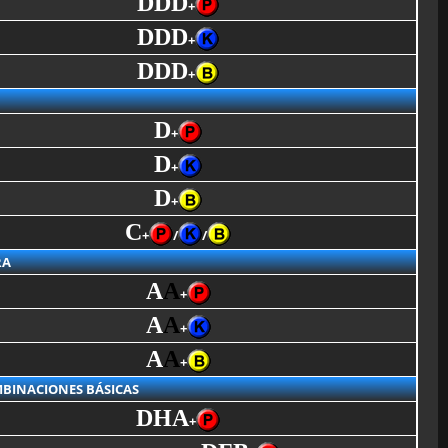
DDD
+
DDD
+
DDD
+
D
+
D
+
D
+
C
+
/
/
RA
A
A
+
A
A
+
A
A
+
BINACIONES BÁSICAS
DHA
+