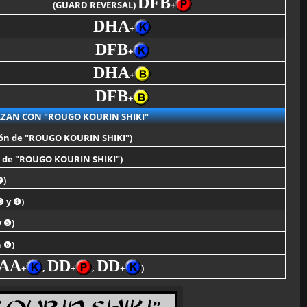
DFB
(GUARD REVERSAL)
+
DHA
+
DFB
+
DHA
+
DFB
+
AZAN CON "ROUGO KOURIN SHIKI"
ión de "ROUGO KOURIN SHIKI")
n de "ROUGO KOURIN SHIKI")
❷)
❸ y ❹)
y ❺)
n ❻)
AA
DD
DD
+
,
+
,
+
)