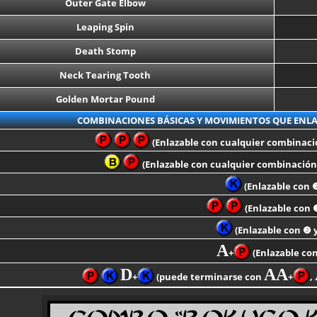
Outer Gate Elbow
Leaping Spin
Death Stomp
Neck Tearing Tooth
Golden Mortar Pound
COMBINACIONES BÁSICAS Y MOVIMIENTOS QUE ENL
(Enlazable con cualquier combinac
(Enlazable con cualquier combinació
(Enlazable con 
(Enlazable con 
(Enlazable con ❷ 
A
+
(Enlazable co
D
AA
+
(puede terminarse con
+
,