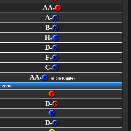
AA
+
A
+
B
+
H
+
D
+
F
+
C
+
AA
+
(Inicia Juggle)
 RIVAL
D
+
D
+