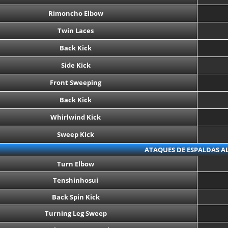
Rimoncho Elbow
Twin Laces
Back Kick
Side Kick
Front Sweeping
Back Kick
Whirlwind Kick
Sweep Kick
ATAQUES DE ESPALDAS AL
Turn Elbow
Tenshinhosui
Back Spin Kick
Turning Leg Sweep