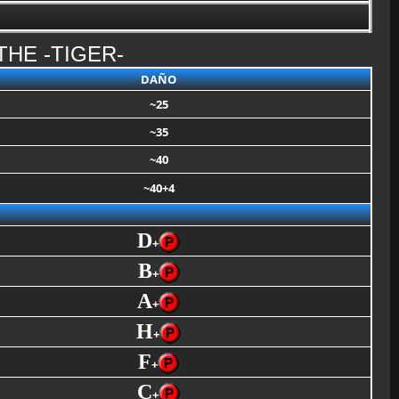
HE -TIGER-
DAÑO
~25
~35
~40
~40+4
D
+
B
+
A
+
H
+
F
+
C
+