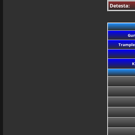
Detesta:
Gun
Trample
K