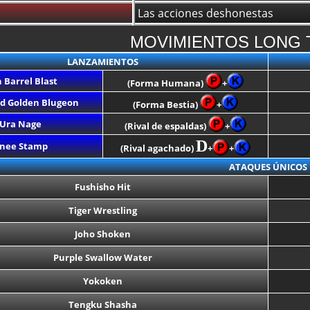
Las acciones deshonestas
MOVIMIENTOS LONG T
LANZAMIENTOS
 Barrel Blast
(Forma Humana)
+
d Golden Blugeon
(Forma Bestia)
+
Ura Nage
(Rival de espaldas)
+
D
nee Stamp
(Rival agachado)
+
+
ATAQUES ÚNICOS
Fushisho Hit
Tiger Wrestling
Joho Shoken
Purple Swallow Water
Yokoken
Tengku Shasha