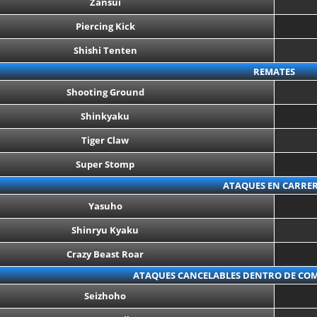
Zansui
Piercing Kick
Shishi Tenten
REMATES
Shooting Ground
Shinkyaku
Tiger Claw
Super Stomp
ATAQUES EN CARRE
Yasuho
Shinryu Kyaku
Crazy Beast Roar
ATAQUES CANCELABLES DENTRO DE COM
Seizhoho