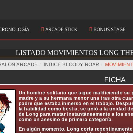
CRONOLOGÍA
ARCADE STICK
BONUS STAGE
LISTADO MOVIMIENTOS LONG THE
SALÓN ARCADE
/
ÍNDICE BLOODY ROAR
/
MOVIMIEN
FICHA
Un hombre solitario que sigue maldiciendo su pr
madre y a su hermana menor una tras otra cua
padre que estaba inmerso en el trabajo. Después
la habilidad como bestia, se unió a la unidad d
de Long para matar instantáneamente a los en
como un asesino de primera categoría.
En algún momento, Long corta repentinamente s