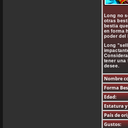
Long no so
otras bes
bestia qu
en forma h
poder del 
Long "sel
impactante
Considera 
tener una 
desee.
Nombre co
Forma Bes
Edad:
Estatura y
País de or
Gustos: