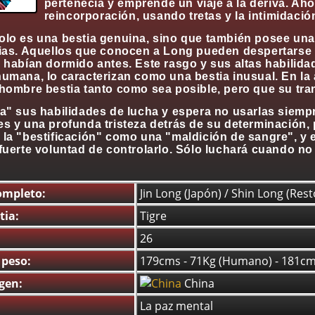
pertenecía y emprende un viaje a la deriva. Ah
reincorporación, usando tretas y la intimidación
lo es una bestia genuina, sino que también posee una 
tias. Aquellos que conocen a Long pueden despertarse
e habían dormido antes. Este rasgo y sus altas habili
umana, lo caracterizan como una bestia inusual. En la 
hombre bestia tanto como sea posible, pero que su tran
la" sus habilidades de lucha y espera no usarlas siem
s y una profunda tristeza detrás de su determinación, p
la "bestificación" como una "maldición de sangre", y e
fuerte voluntad de controlarlo. Sólo luchará cuando no
mpleto:
Jin Long (Japón) / Shin Long (Rest
tia:
Tigre
26
 peso:
179cms - 71Kg (Humano) - 181cms
igen:
China
La paz mental