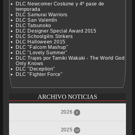
DLC Newcomer Costume y 4º pase de
temporada
DLC Samurai Warriors
DLC San Valentín
DLC Tatsunoko
DLC Designer Special Award 2015
DLC Schoolgilrs Strikers
DLC Halloween 2015
DLC "Falcom Mashup"
DLC "Lovely Summer"
DLC Trajes por Tamiki Wakaki - The World God
Only Knows
DLC "Deception"
DLC "Fighter Force"
ARCHIVO NOTICIAS
2026
6
2025
Junio
10