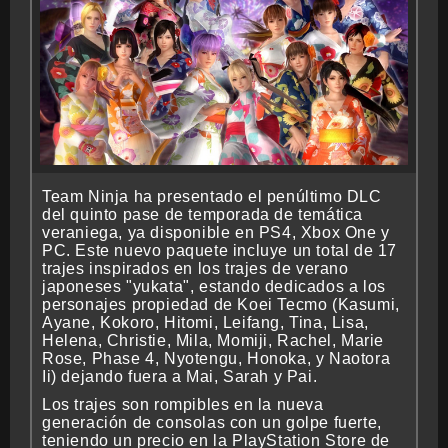
CRONOLOGÍA
ARCADE STICK
Team Ninja ha presentado el penúltimo DLC
del quinto pase de temporada de temática
BONUS STAGE
veraniega, ya disponible en PS4, Xbox One y
PC. Este nuevo paquete incluye un total de 17
trajes inspirados en los trajes de verano
japoneses "yukata", estando dedicados a los
personajes propiedad de Koei Tecmo (Kasumi,
GUÍA BÁSICA
Ayane, Kokoro, Hitomi, Leifang, Tina, Lisa,
Helena, Christie, Mila, Momiji, Rachel, Marie
Rose, Phase 4, Nyotengu, Honoka, y Naotora
Ii) dejando fuera a Mai, Sarah y Pai.
Los trajes son rompibles en la nueva
TIER LIST
generación de consolas con un golpe fuerte,
teniendo un precio en la PlayStation Store de